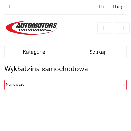
(
0
)
Zaloguj się
Zarejestruj się
Dodaj zgłoszenie
Kategorie
Szukaj
Wykładzina samochodowa