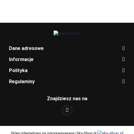
Allegro_panel.ImageData
Dane adresowe
Informacje
Polityka
Regulaminy
BENTLEY
Znajdziesz nas na
BLAUPUNKT
Sklep internetowy na oprogramowaniu Sky-Shop.pl