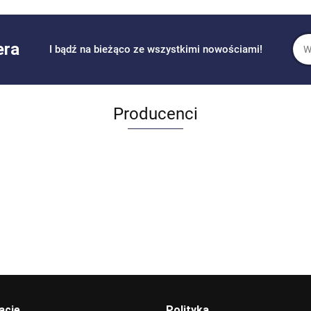
era
I bądź na bieżąco ze wszystkimi nowościami!
Producenci
Allegro_panel.ImageData
acje
Polityka