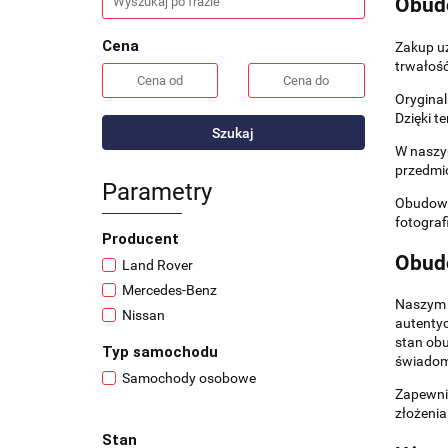
Obud
Cena
Zakup u
trwałoś
Oryginal
Dzięki t
Szukaj
W naszym
przedmi
Parametry
Obudowy 
fotograf
Producent
Obud
Land Rover
Mercedes-Benz
Naszym p
Nissan
autentyc
stan obu
Typ samochodu
świadomy
Samochody osobowe
Zapewnia
złożenia
Stan