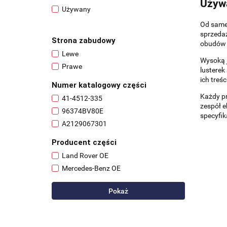
Używa
Używany
Od sameg
sprzeda
Strona zabudowy
obudów 
Lewe
Wysoką 
Prawe
lustere
ich treśc
Numer katalogowy części
Każdy pr
41-4512-335
zespół 
96374BV80E
specyfik
A2129067301
Producent części
Land Rover OE
Mercedes-Benz OE
Pokaż