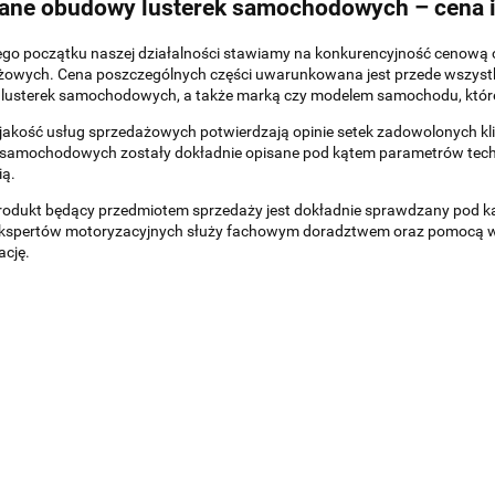
ne obudowy lusterek samochodowych – cena i
o początku naszej działalności stawiamy na konkurencyjność cenową ora
żowych. Cena poszczególnych części uwarunkowana jest przede wszyst
lusterek samochodowych, a także marką czy modelem samochodu, któ
jakość usług sprzedażowych potwierdzają opinie setek zadowolonych k
k samochodowych zostały dokładnie opisane pod kątem parametrów tech
ią.
odukt będący przedmiotem sprzedaży jest dokładnie sprawdzany pod kąte
ekspertów motoryzacyjnych służy fachowym doradztwem oraz pomocą w d
ację.