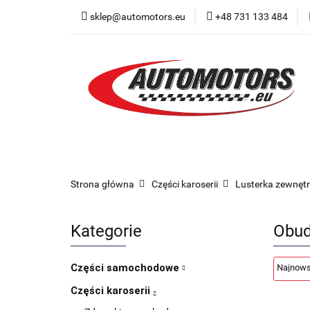
sklep@automotors.eu
+48 731 133 484
Części samochodo
Car audio
Now
Części samochodowe
Części karoserii
Strona główna
Części karoserii
Lusterka zewnęt
Kategorie
Obud
Części samochodowe
Części karoserii