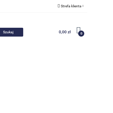
Strefa klienta
 akcesoria
Zaloguj się
Zarejestruj się
0,00 zł
0
Dodaj zgłoszenie
Nowości
Promocje