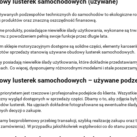
owy lusterek samochodowych (używane)
żywanych podzespołów technicznych do samochodów to ekologiczne roz
ć produktów oraz znaczną oszczędność finansową.
ne produkty, posiadające niewielkie ślady użytkowania, wykonane są trw
emu z powodzeniem pełnią swoje funkcje przez długie lata.
 sklepie motoryzacyjnym dostępne są solidne części, elementy karoserii
otów sprzedaży stanowią używane obudowy lusterek samochodowych.
posiadają niewielkie ślady użytkowania, które dokładnie przedstawia
iach. Co więcej, dysponujemy różnorodnymi modelami i stale poszerza
owy lusterek samochodowych – używane podz
riorytetem jest rzeczowe i profesjonalne podejście do klienta. Wszystki
zny wygląd dostępnych w sprzedaży części. Dbamy o to, aby zdjęcia by
dów lusterek. Na ujęciach dokładnie fotografowane są ewentualne śla
ch decyzji o zakupie.
my bezproblemowy przebieg transakcji, szybką realizację zakupu oraz
 zamówienia). W przypadku jakichkolwiek wątpliwości co do stanu pos