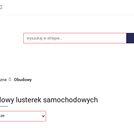
we
Części karoserii
Opony i felgi
Wyposażenie i
ości
Promocje
Opony i felgi
Wyposażenie i akcesoria
Car audio
rzne
Obudowy
owy lusterek samochodowych