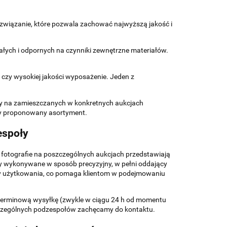
wiązanie, które pozwala zachować najwyższą jakość i
ałych i odpornych na czynniki zewnętrzne materiałów.
 czy wysokiej jakości wyposażenie. Jeden z
my na zamieszczanych w konkretnych aukcjach
my proponowany asortyment.
espoły
e fotografie na poszczególnych aukcjach przedstawiają
ły wykonywane w sposób precyzyjny, w pełni oddający
dy użytkowania, co pomaga klientom w podejmowaniu
 terminową wysyłkę (zwykle w ciągu 24 h od momentu
zczególnych podzespołów zachęcamy do kontaktu.