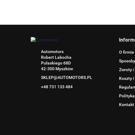
Inform
Automotors
O firmie
Robert Labocha
Sposoby
Pułaskiego 68D
42-300 Myszków
Zwroty i
SKLEP@AUTOMOTORS.PL
Koszty i
+48 731 133 484
Regula
Polityka
Kontakt