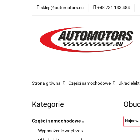
sklep@automotors.eu
+48 731 133 484
Części samochodo
Car audio
Now
Części samochodowe
Części karoserii
Strona główna
Części samochodowe
Układ elek
Kategorie
Obud
Części samochodowe
Wyposażenie wnętrza