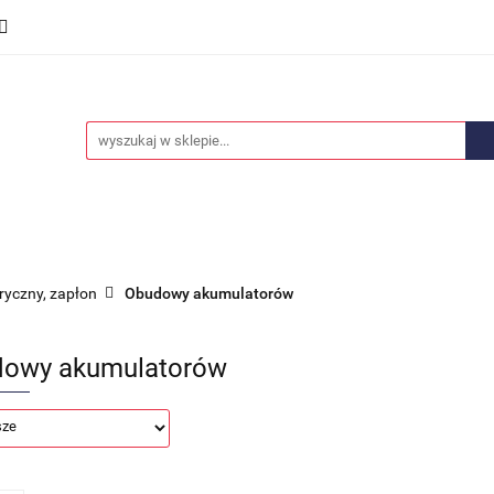
we
Części karoserii
Opony i felgi
Wyposażenie i
ości
Promocje
Opony i felgi
Wyposażenie i akcesoria
Car audio
tryczny, zapłon
Obudowy akumulatorów
owy akumulatorów