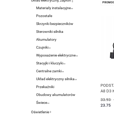
Układ elektryczny, zapłon
PROMOC
Materiały instalacyjne
Pozostałe
Skrzynki bezpieczników
Sterowniki silnika
Akumulatory
Czujniki
Wyposażenie elektryczne
Stacyjki i kluczyki
Centralne zamki
Układ elektryczny silnika
PODST
Przekaźniki
A8 D3 
Obudowy akumulatorów
33.93
Świece
23.75
Oświetlenie