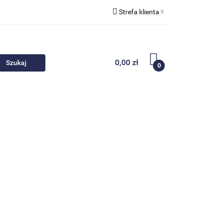
Strefa klienta
 akcesoria
Zaloguj się
Zarejestruj się
0,00 zł
0
Dodaj zgłoszenie
Nowości
Promocje