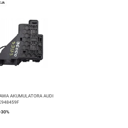
JA
AWA AKUMULATORA AUDI
K948459F
-30%