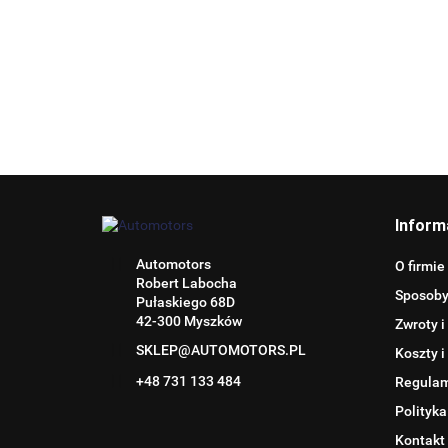
Inform
Automotors
O firmie
Robert Labocha
Sposoby
Pułaskiego 68D
42-300 Myszków
Zwroty i
SKLEP@AUTOMOTORS.PL
Koszty i
+48 731 133 484
Regula
Polityka
Kontakt