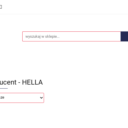
we
Części karoserii
Opony i felgi
Wyposażenie i
ości
Promocje
Opony i felgi
Wyposażenie i akcesoria
Car audio
ucent - HELLA