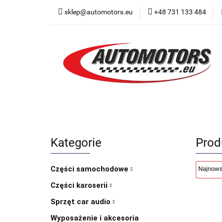
sklep@automotors.eu
+48 731 133 484
Części samochodo
Car audio
Now
Części samochodowe
Części karoserii
Kategorie
Prod
Części samochodowe
Części karoserii
Sprzęt car audio
Wyposażenie i akcesoria