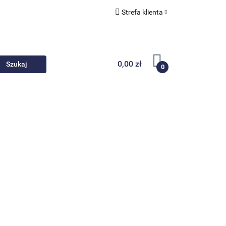
Strefa klienta
 akcesoria
Zaloguj się
Zarejestruj się
0,00 zł
0
Dodaj zgłoszenie
Nowości
Promocje