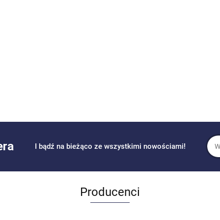
era
I bądź na bieżąco ze wszystkimi nowościami!
Producenci