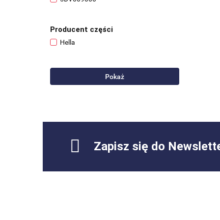
Producent części
Hella
Pokaż
Zapisz się do Newslett