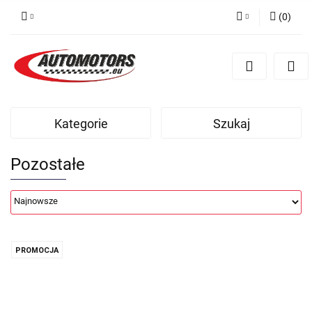
(
0
)
Zaloguj się
Zarejestruj się
Dodaj zgłoszenie
Kategorie
Szukaj
Pozostałe
PROMOCJA