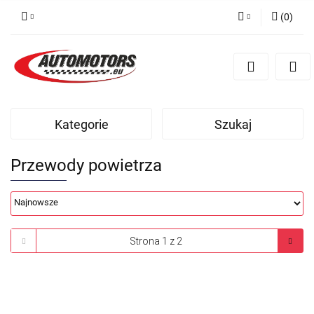
(
0
)
Zaloguj się
Zarejestruj się
Dodaj zgłoszenie
Kategorie
Szukaj
Przewody powietrza