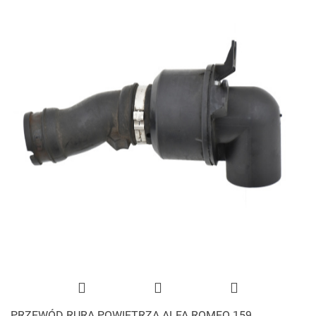
PRZEWÓD RURA POWIETRZA ALFA ROMEO 159