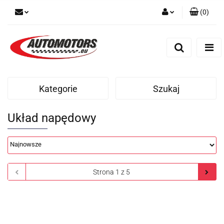
(
0
)
Zaloguj się
Zarejestruj się
Dodaj zgłoszenie
Kategorie
Szukaj
Układ napędowy