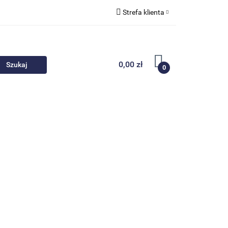
Strefa klienta
 akcesoria
Zaloguj się
Zarejestruj się
0,00 zł
0
Dodaj zgłoszenie
Nowości
Promocje