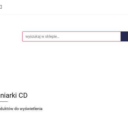
we
Części karoserii
Opony i felgi
Wyposażenie i
ości
Promocje
Opony i felgi
Wyposażenie i akcesoria
Car audio
niarki CD
oduktów do wyświetlenia