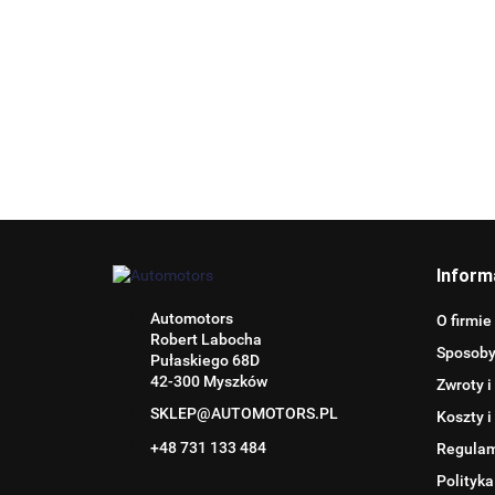
Inform
Automotors
O firmie
Robert Labocha
Sposoby
Pułaskiego 68D
42-300 Myszków
Zwroty i
SKLEP@AUTOMOTORS.PL
Koszty i
+48 731 133 484
Regula
Polityka