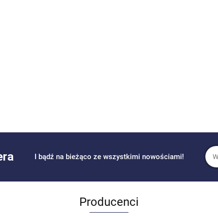
era
I bądź na bieżąco ze wszystkimi nowościami!
Producenci