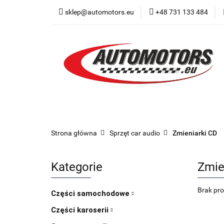
sklep@automotors.eu
+48 731 133 484
Części samochodo
Car audio
Now
Części samochodowe
Części karoserii
Strona główna
Sprzęt car audio
Zmieniarki CD
Kategorie
Zmie
Brak pr
Części samochodowe
Części karoserii