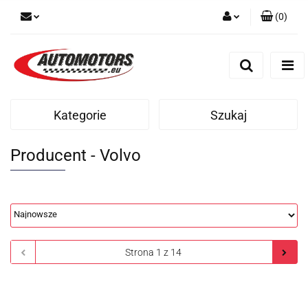
(
0
)
Zaloguj się
Zarejestruj się
Dodaj zgłoszenie
Kategorie
Szukaj
Producent - Volvo
Volvo