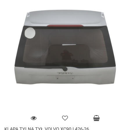
KLAPA TYLNA TYŁ VOLVO XC90 I 426-26