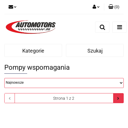
(
0
)
Zaloguj się
Zarejestruj się
Dodaj zgłoszenie
Kategorie
Szukaj
Pompy wspomagania