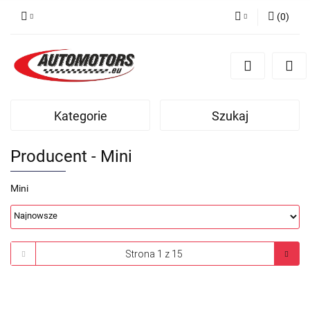
(
0
)
Zaloguj się
Zarejestruj się
Dodaj zgłoszenie
Kategorie
Szukaj
Producent - Mini
Mini