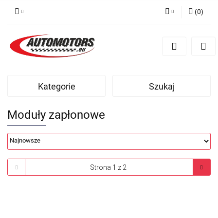
(
0
)
Zaloguj się
Zarejestruj się
Dodaj zgłoszenie
Kategorie
Szukaj
Moduły zapłonowe