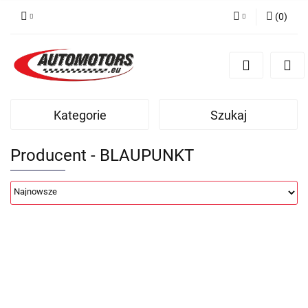
(
0
)
Zaloguj się
Zarejestruj się
Dodaj zgłoszenie
Kategorie
Szukaj
Producent - BLAUPUNKT