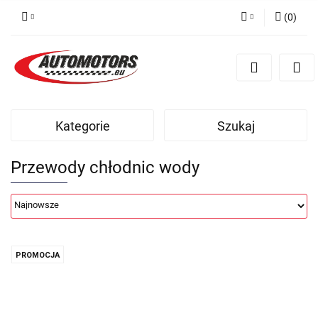
(
0
)
Zaloguj się
Zarejestruj się
Dodaj zgłoszenie
Kategorie
Szukaj
Przewody chłodnic wody
PROMOCJA