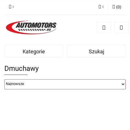
(
0
)
Zaloguj się
Zarejestruj się
Dodaj zgłoszenie
Kategorie
Szukaj
Dmuchawy