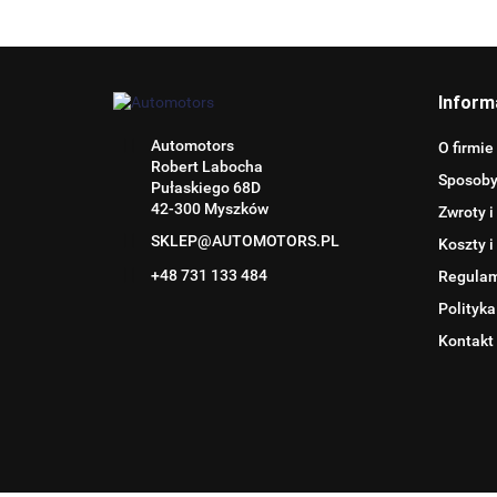
Inform
Automotors
O firmie
Robert Labocha
Sposoby
Pułaskiego 68D
42-300 Myszków
Zwroty i
SKLEP@AUTOMOTORS.PL
Koszty i
+48 731 133 484
Regula
Polityka
Kontakt