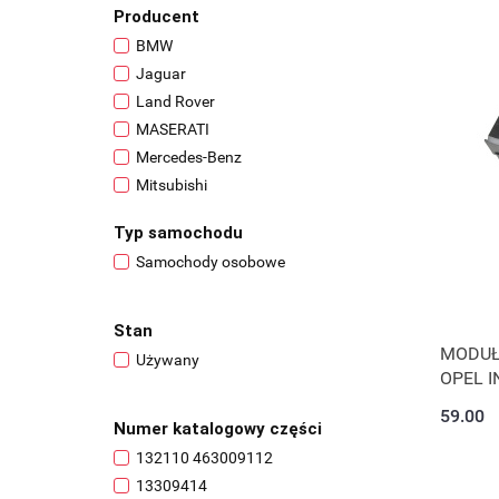
Producent
BMW
Jaguar
Land Rover
MASERATI
Mercedes-Benz
Mitsubishi
Nissan
Typ samochodu
Opel
Samochody osobowe
Porsche
Renault
Toyota
Stan
MODUŁ
Volkswagen
Używany
OPEL I
59.00
Numer katalogowy części
132110 463009112
13309414