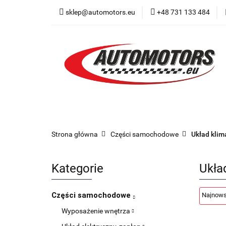
sklep@automotors.eu
+48 731 133 484
Części samochodo
Car audio
Now
Części samochodowe
Części karoserii
Strona główna
Części samochodowe
Układ klim
Kategorie
Ukła
Części samochodowe
Wyposażenie wnętrza