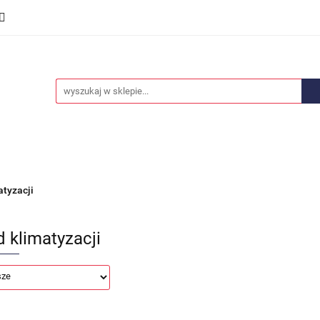
we
Części karoserii
Opony i felgi
Wyposażenie i
ości
Promocje
Opony i felgi
Wyposażenie i akcesoria
Car audio
atyzacji
d klimatyzacji