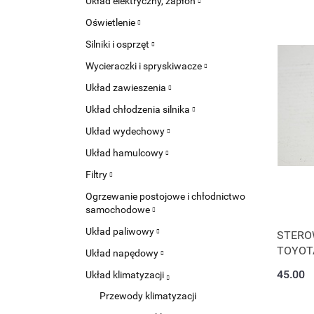
Układ elektryczny, zapłon
Oświetlenie
Silniki i osprzęt
Wycieraczki i spryskiwacze
Układ zawieszenia
Układ chłodzenia silnika
Układ wydechowy
Układ hamulcowy
Filtry
Ogrzewanie postojowe i chłodnictwo
samochodowe
Układ paliwowy
STERO
TOYOTA
Układ napędowy
45.00
Układ klimatyzacji
Przewody klimatyzacji