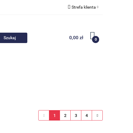
Strefa klienta
 akcesoria
Zaloguj się
Zarejestruj się
0,00 zł
0
Dodaj zgłoszenie
Nowości
Promocje
1
2
3
4