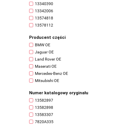
13340390
13342006
13574818
13578112
13581132
Producent części
13582897
BMW OE
13582898
Jaguar OE
13583307
Land Rover OE
13583320
Maserati OE
13584742
Mercedes-Benz OE
13591958
Mitsubishi OE
285259404R
Nissan OE
3C0820721
Numer katalogowy oryginału
Opel OE
3C0820721M
13582897
Renault OE
7943181
13582898
Toyota OE
7L5820744D
13583307
Volkswagen OE
89690-0D050
7820A335
92600-EB40E