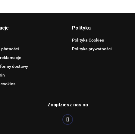
Allegro_panel.ImageData
acje
Polityka
Polityka Cookies
 płatności
Polityka prywatności
 reklamacje
 formy dostawy
min
 cookies
BENTLEY
Znajdziesz nas na
BLAUPUNKT