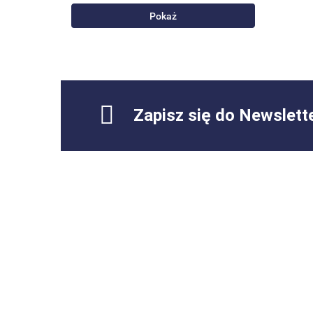
9860603
Pokaż
A2048302216
A2058307201
A2138307602
A2228309705
CAB501A068A
Zapisz się do Newslett
CPLA-19A834-CE
JPLA-14C239-BB