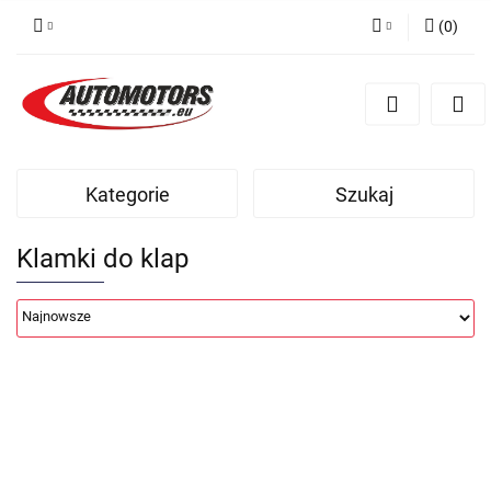
(
0
)
Zaloguj się
Zarejestruj się
Dodaj zgłoszenie
Kategorie
Szukaj
Klamki do klap