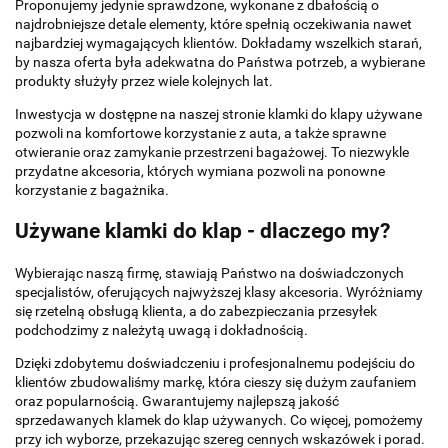
Proponujemy jedynie sprawdzone, wykonane z dbałością o
najdrobniejsze detale elementy, które spełnią oczekiwania nawet
najbardziej wymagających klientów. Dokładamy wszelkich starań,
by nasza oferta była adekwatna do Państwa potrzeb, a wybierane
produkty służyły przez wiele kolejnych lat.
Inwestycja w dostępne na naszej stronie klamki do klapy używane
pozwoli na komfortowe korzystanie z auta, a także sprawne
otwieranie oraz zamykanie przestrzeni bagażowej. To niezwykle
przydatne akcesoria, których wymiana pozwoli na ponowne
korzystanie z bagażnika.
Używane klamki do klap - dlaczego my?
Wybierając naszą firmę, stawiają Państwo na doświadczonych
specjalistów, oferujących najwyższej klasy akcesoria. Wyróżniamy
się rzetelną obsługą klienta, a do zabezpieczania przesyłek
podchodzimy z należytą uwagą i dokładnością.
Dzięki zdobytemu doświadczeniu i profesjonalnemu podejściu do
klientów zbudowaliśmy markę, która cieszy się dużym zaufaniem
oraz popularnością. Gwarantujemy najlepszą jakość
sprzedawanych klamek do klap używanych. Co więcej, pomożemy
przy ich wyborze, przekazując szereg cennych wskazówek i porad.