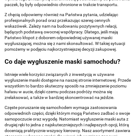
paczek, by były odpowiednio chronione w trakcie transportu.
Z chęcią odpowiemy również na Państwa pytania, udzielając
profesjonalnych porad oraz przekazując szereg cennych
wskazówek. Zależy nam na budowaniu pozytywnych relacji,
będących podstawą owocnej współpracy. Dlatego, jeśli mają
Państwo kłopot z doborem odpowiedniej używanej maski
wygłuszającej, można się z nami skonsultować. W takiej sytuacji
pomożemy w podjęciu najkorzystniejszej decyzji zakupowej.
Co daje wygłuszenie maski samochodu?
Istnieje wiele korzyści związanych z inwestycją w używane
wygłuszenie maski dostępne na naszej stronie internetowej. Przede
wszystkim to bardzo skuteczny sposób na zmniejszenie poziomu
hałasu w aucie, dzięki czemu podczas podróży można się
zrelaksować, a także w bardziej skoncentrować na jeździe.
Częste poruszanie się samochodem wymaga zastosowania
odpowiednich części, dzięki którym mogą Państwo zadbać o swoje
samopoczucie oraz wygodę. Natomiast wygłuszenie maski auta z
drugiej ręki to jedna z najskuteczniejszych i najlepszych opcji, którą
doceniają praktycznie wszyscy kierowcy. Nasz asortyment zawiera