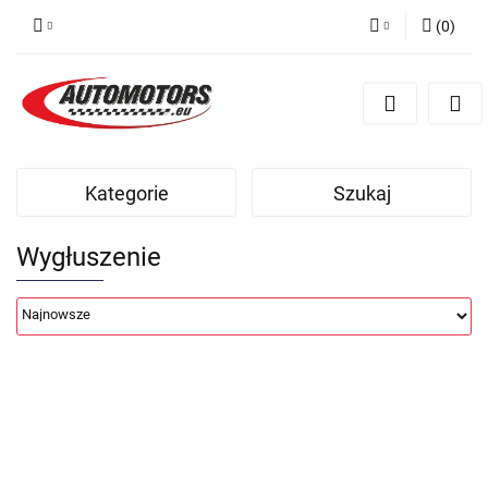
(
0
)
Zaloguj się
Zarejestruj się
Dodaj zgłoszenie
Kategorie
Szukaj
Wygłuszenie