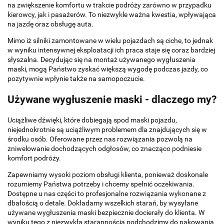
na zwiększenie komfortu w trakcie podróży zarówno w przypadku
kierowcy, jak i pasażerów. To niezwykle ważna kwestia, wpływająca
na jazdę oraz obsługę auta.
Mimo iż silniki zamontowane w wielu pojazdach są ciche, to jednak
w wyniku intensywnej eksploatacji ich praca staje się coraz bardziej
słyszalna. Decydując się na montaż używanego wygłuszenia
maski, mogą Państwo zyskać większą wygodę podczas jazdy, co
pozytywnie wpłynie także na samopoczucie.
Używane wygłuszenie maski - dlaczego my?
Uciążliwe dźwięki, które dobiegają spod maski pojazdu,
niejednokrotnie są uciążliwym problemem dla znajdujących się w
środku osób. Oferowane przez nas rozwiązania pozwolą na
zniwelowanie dochodzących odgłosów, co znacząco podniesie
komfort podróży.
Zapewniamy wysoki poziom obsługi klienta, ponieważ doskonale
rozumiemy Państwa potrzeby i chcemy spełnić oczekiwania.
Dostępne u nas części to profesjonalne rozwiązania wykonane z
dbałością o detale. Dokładamy wszelkich starań, by wysyłane
używane wygłuszenia maski bezpiecznie docierały do klienta. W
wyniku tego z niezwykłą starannością podchodzimy do pakowania