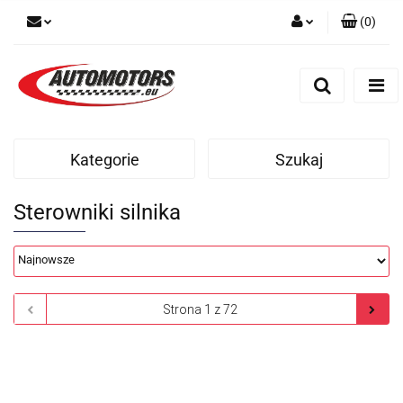
(
0
)
Zaloguj się
Zarejestruj się
Dodaj zgłoszenie
Kategorie
Szukaj
Sterowniki silnika