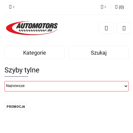
(
0
)
Zaloguj się
Zarejestruj się
Dodaj zgłoszenie
Kategorie
Szukaj
Szyby tylne
PROMOCJA