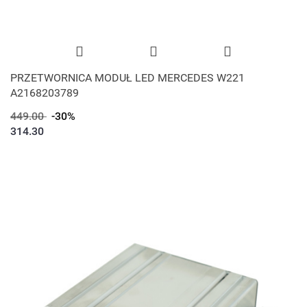
PRZETWORNICA MODUŁ LED MERCEDES W221
A2168203789
449.00
-30%
314.30