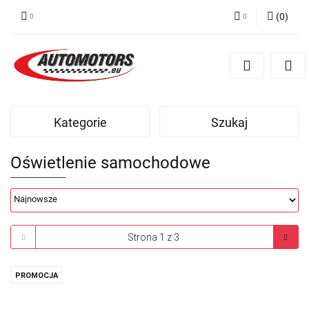
(
0
)
Zaloguj się
Zarejestruj się
Dodaj zgłoszenie
Kategorie
Szukaj
Oświetlenie samochodowe
PROMOCJA