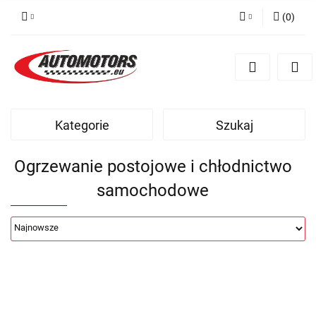
(
0
)
Zaloguj się
Zarejestruj się
Dodaj zgłoszenie
Kategorie
Szukaj
Ogrzewanie postojowe i chłodnictwo
samochodowe