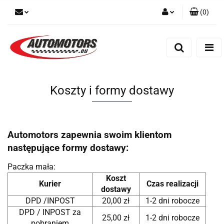
(
0
)
Zaloguj się
Zarejestruj się
Dodaj zgłoszenie
Koszty i formy dostawy
Automotors zapewnia swoim klientom
następujące formy dostawy:
Paczka mała:
Koszt
Kurier
Czas realizacji
dostawy
DPD /INPOST
20,00 zł
1-2 dni robocze
DPD / INPOST za
25,00 zł
1-2 dni robocze
pobraniem