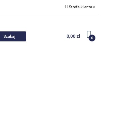
Strefa klienta
 akcesoria
Zaloguj się
Zarejestruj się
0,00 zł
0
Dodaj zgłoszenie
Nowości
Promocje