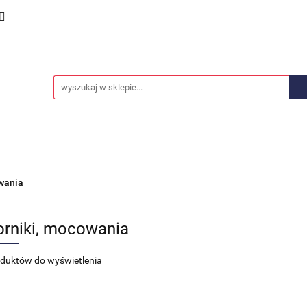
we
Części karoserii
Opony i felgi
Wyposażenie i
ości
Promocje
Opony i felgi
Wyposażenie i akcesoria
Car audio
wania
rniki, mocowania
oduktów do wyświetlenia