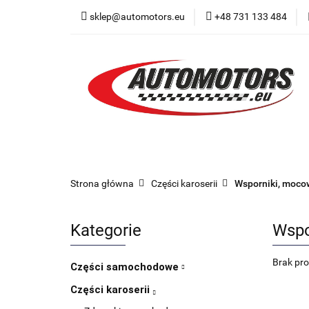
sklep@automotors.eu
+48 731 133 484
Części samochodo
Car audio
Now
Części samochodowe
Części karoserii
Strona główna
Części karoserii
Wsporniki, moco
Kategorie
Wspo
Brak pr
Części samochodowe
Części karoserii