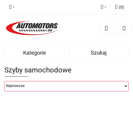
(
0
)
Zaloguj się
Zarejestruj się
Dodaj zgłoszenie
Kategorie
Szukaj
Szyby samochodowe