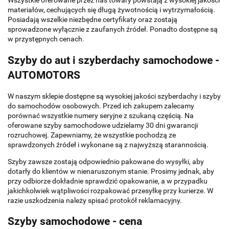
Wszystkie oferowane przez nas towary powstają z wysokiej jakości
materiałów, cechujących się długą żywotnością i wytrzymałością.
Posiadają wszelkie niezbędne certyfikaty oraz zostają
sprowadzone wyłącznie z zaufanych źródeł. Ponadto dostępne są
w przystępnych cenach.
Szyby do aut i szyberdachy samochodowe -
AUTOMOTORS
W naszym sklepie dostępne są wysokiej jakości szyberdachy i szyby
do samochodów osobowych. Przed ich zakupem zalecamy
porównać wszystkie numery seryjne z szukaną częścią. Na
oferowane szyby samochodowe udzielamy 30 dni gwarancji
rozruchowej. Zapewniamy, że wszystkie pochodzą ze
sprawdzonych źródeł i wykonane są z najwyższą starannością.
Szyby zawsze zostają odpowiednio pakowane do wysyłki, aby
dotarły do klientów w nienaruszonym stanie. Prosimy jednak, aby
przy odbiorze dokładnie sprawdzić opakowanie, a w przypadku
jakichkolwiek wątpliwości rozpakować przesyłkę przy kurierze. W
razie uszkodzenia należy spisać protokół reklamacyjny.
Szyby samochodowe - cena