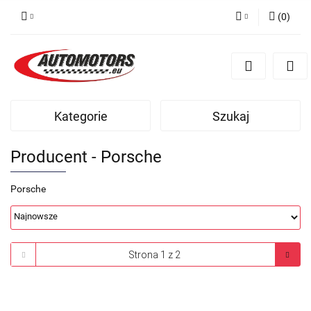
(
0
)
Zaloguj się
Zarejestruj się
Dodaj zgłoszenie
Kategorie
Szukaj
Producent - Porsche
Porsche