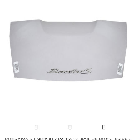
POKRYWA SILNIKA KLAPA TYŁ PORSCHE BOXSTER 986