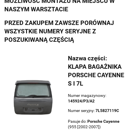
MOŻLIWOŚĆ MONTAŻU NA MIEJSCU W
NASZYM WARSZTACIE
PRZED ZAKUPEM ZAWSZE PORÓWNAJ
WSZYSTKIE NUMERY SERYJNE Z
POSZUKIWANĄ CZĘŚCIĄ
Nazwa części:
KLAPA BAGAŻNIKA
PORSCHE CAYENNE
S I 7L
Numer magazynowy:
145924/P3/A2
Numer seryjny:
7L5827119C
Pasuje do:
Porsche
Cayenne
(955 [2002-2007])