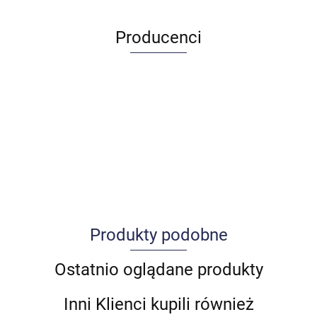
Producenci
Produkty podobne
Allegro_panel.ImageData
Ostatnio oglądane produkty
Inni Klienci kupili również