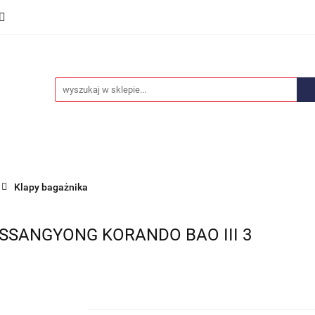
we
Części karoserii
Opony i felgi
Wyposażenie i
ości
Promocje
Opony i felgi
Wyposażenie i akcesoria
Car audio
Klapy bagażnika
SSANGYONG KORANDO BAO III 3