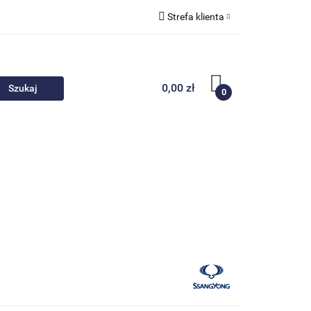
Strefa klienta
 akcesoria
Zaloguj się
Zarejestruj się
0,00 zł
0
Dodaj zgłoszenie
Nowości
Promocje