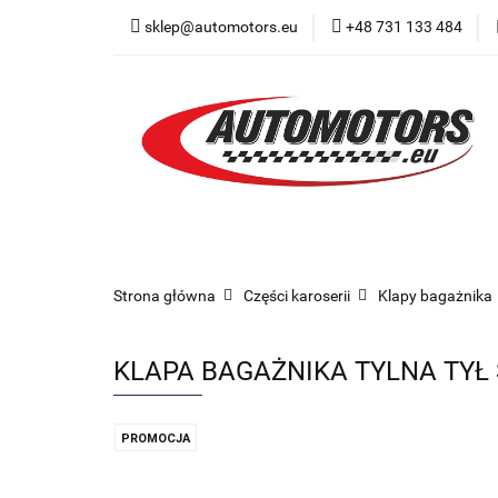
sklep@automotors.eu
+48 731 133 484
Części samochodo
Car audio
Now
Części samochodowe
Części karoserii
Strona główna
Części karoserii
Klapy bagażnika
KLAPA BAGAŻNIKA TYLNA TYŁ 
PROMOCJA