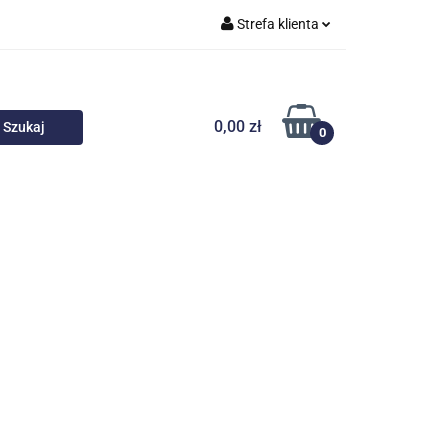
Strefa klienta
 i akcesoria
Zaloguj się
Zarejestruj się
0,00 zł
0
Dodaj zgłoszenie
Nowości
Promocje