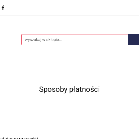
we
Części karoserii
Opony i felgi
Wyposażenie
ości
Promocje
Opony i felgi
Wyposażenie i akcesoria
Car audio
Sposoby płatności
odbiorze przesyłki.