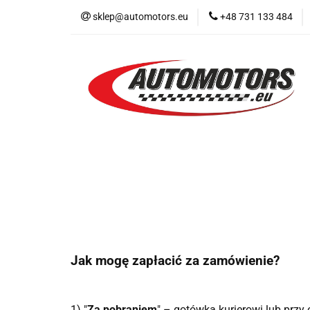
sklep@automotors.eu
+48 731 133 484
Części samochodo
Car audio
Now
Części samochodowe
Części karoserii
Jak mogę zapłacić za zamówienie?
1) "
Za pobraniem
" – gotówką kurierowi lub przy 