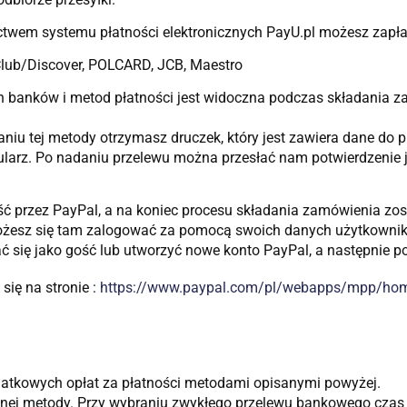
ictwem systemu płatności elektronicznych PayU.pl możesz zapła
 Club/Discover, POLCARD, JCB, Maestro
ch banków i metod płatności jest widoczna podczas składania 
u tej metody otrzymasz druczek, który jest zawiera dane do p
ularz. Po nadaniu przelewu można przesłać nam potwierdzenie j
ść przez PayPal, a na koniec procesu składania zamówienia zo
 możesz się tam zalogować za pomocą swoich danych użytkownika
 się jako gość lub utworzyć nowe konto PayPal, a następnie po
się na stronie :
https://www.paypal.com/pl/webapps/mpp/ho
atkowych opłat za płatności metodami opisanymi powyżej.
anej metody. Przy wybraniu zwykłego przelewu bankowego czas 