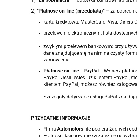
2) "
Płatność on-line (przedpłata)
" – za pośredn
kartą kredytową: MasterCard, Visa, Diners
przelewem elektronicznym: lista dostępny
zwykłym przelewem bankowym: przy używani
dane znajdujące się na nim na czysty form
zamówienia.
Płatność on-line - PayPal
- Wybierz płatno
PayPal. Jeśli jesteś już klientem PayPal,
klientem PayPal, możesz również zalogować
Szczegóły dotyczące usługi PaPal znajdują 
PRZYDATNE INFORMACJE:
Firma
Automotors
nie pobiera żadnych dod
Płatności księgowane są zależnie od wybr