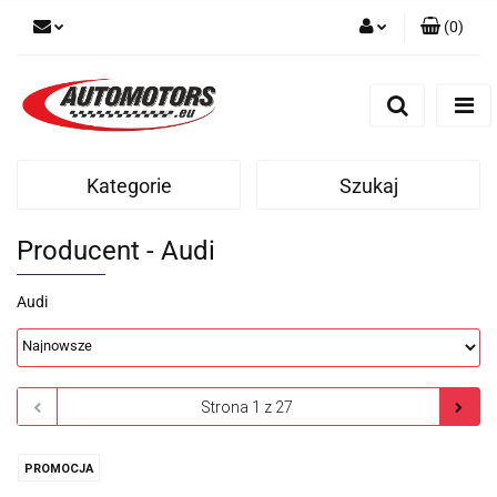
(
0
)
Zaloguj się
Zarejestruj się
Dodaj zgłoszenie
Kategorie
Szukaj
Producent - Audi
Audi
PROMOCJA