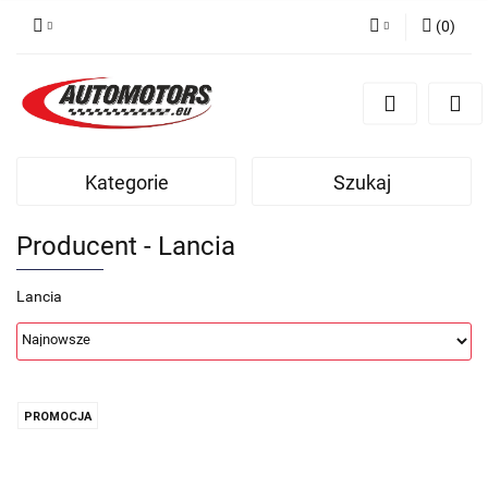
(
0
)
Zaloguj się
Zarejestruj się
Dodaj zgłoszenie
Kategorie
Szukaj
Producent - Lancia
Lancia
PROMOCJA