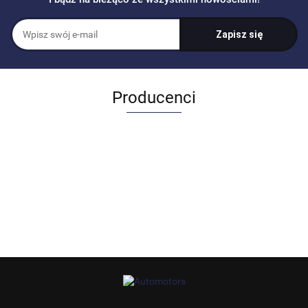
Producenci
Allegro_panel.ImageData