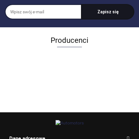
Producenci
Allegro_panel.ImageData
Dane adresowe