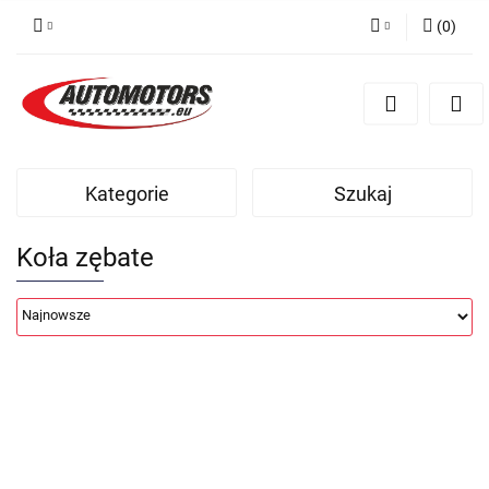
(
0
)
Zaloguj się
Zarejestruj się
Dodaj zgłoszenie
Kategorie
Szukaj
Koła zębate