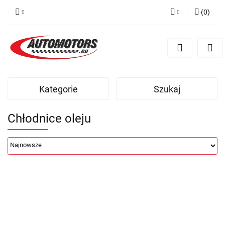
(
0
)
Zaloguj się
Zarejestruj się
Dodaj zgłoszenie
Kategorie
Szukaj
Chłodnice oleju