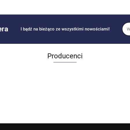
era
I bądź na bieżąco ze wszystkimi nowościami!
Producenci
Allegro_panel.ImageData