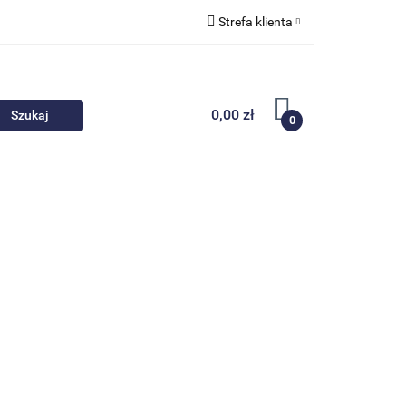
Strefa klienta
 akcesoria
Zaloguj się
Zarejestruj się
0,00 zł
0
Dodaj zgłoszenie
Nowości
Promocje