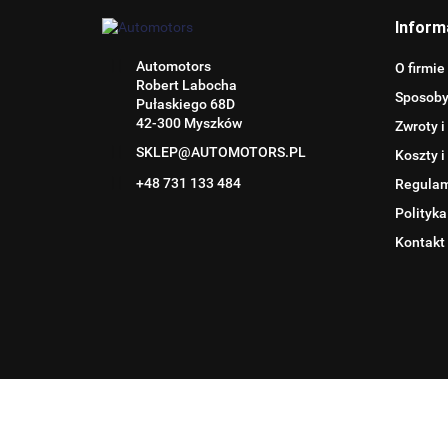
Inform
Automotors
O firmie
Robert Labocha
Sposoby
Pułaskiego 68D
42-300 Myszków
Zwroty i
SKLEP@AUTOMOTORS.PL
Koszty i
+48 731 133 484
Regula
Polityka
Kontakt