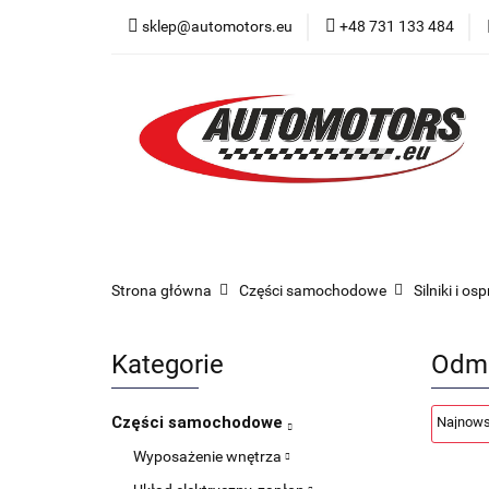
sklep@automotors.eu
+48 731 133 484
Części samochodo
Car audio
Now
Części samochodowe
Części karoserii
Strona główna
Części samochodowe
Silniki i os
Kategorie
Odm
Części samochodowe
Wyposażenie wnętrza