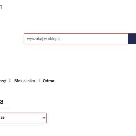
we
Części karoserii
Opony i felgi
Wyposażenie i
ości
Promocje
Opony i felgi
Wyposażenie i akcesoria
Car audio
przęt
Blok silnika
Odma
a