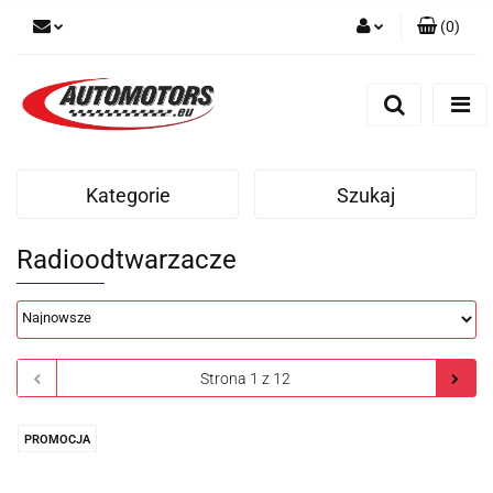
(
0
)
Zaloguj się
Zarejestruj się
Dodaj zgłoszenie
Kategorie
Szukaj
Radioodtwarzacze
PROMOCJA