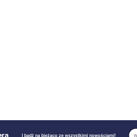
era
I bądź na bieżąco ze wszystkimi nowościami!