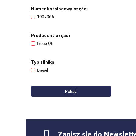
Numer katalogowy części
1907966
Producent części
Iveco OE
Typ silnika
Diesel
Pokaż
Zapisz się do Newslett