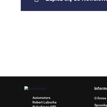
Inform
Automotors
O firmie
Robert Labocha
Sposoby
Pułaskiego 68D