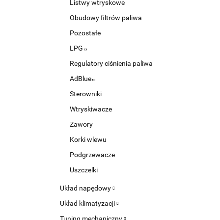
Listwy wtryskowe
Obudowy filtrów paliwa
Pozostałe
LPG
Regulatory ciśnienia paliwa
AdBlue
Sterowniki
Wtryskiwacze
Zawory
Korki wlewu
Podgrzewacze
Uszczelki
Układ napędowy
Układ klimatyzacji
Tuning mechaniczny