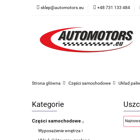
sklep@automotors.eu
+48 731 133 484
Części samochodo
Car audio
Now
Części samochodowe
Części karoserii
Strona główna
Części samochodowe
Układ pal
Kategorie
Uszc
Części samochodowe
Wyposażenie wnętrza