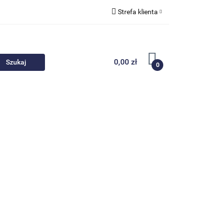
Strefa klienta
 akcesoria
Zaloguj się
Zarejestruj się
0,00 zł
0
Dodaj zgłoszenie
Nowości
Promocje