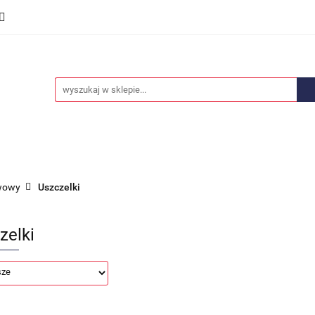
we
Części karoserii
Opony i felgi
Wyposażenie i
ości
Promocje
Opony i felgi
Wyposażenie i akcesoria
Car audio
iwowy
Uszczelki
zelki