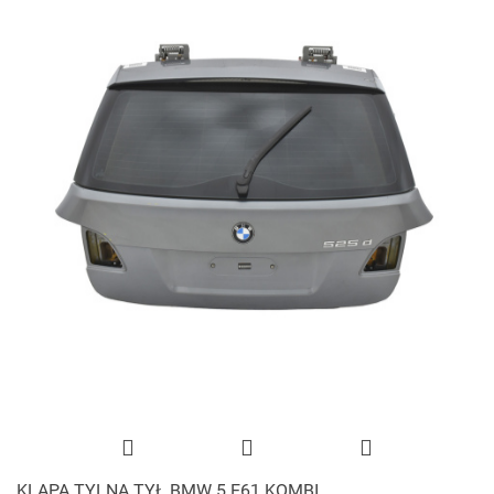
KLAPA TYLNA TYŁ BMW 5 E61 KOMBI