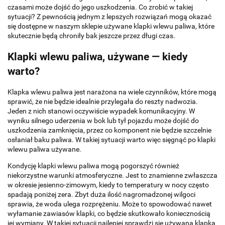
czasami może dojść do jego uszkodzenia. Co zrobić w takiej
sytuacji? Z pewnością jednym z lepszych rozwiązań mogą okazać
się dostępne w naszym sklepie używane klapki wlewu paliwa, które
skutecznie będą chroniły bak jeszcze przez długi czas.
Klapki wlewu paliwa, używane — kiedy
warto?
Klapka wlewu paliwa jest narażona na wiele czynników, które mogą
sprawić, że nie będzie idealnie przylegała do reszty nadwozia.
Jeden z nich stanowi oczywiście wypadek komunikacyjny. W
wyniku silnego uderzenia w bok lub tył pojazdu może dojść do
uszkodzenia zamknięcia, przez co komponent nie będzie szczelnie
osłaniał baku paliwa. W takiej sytuacji warto więc sięgnąć po klapki
wlewu paliwa używane.
Kondycję klapki wlewu paliwa mogą pogorszyć również
niekorzystne warunki atmosferyczne. Jest to znamienne zwłaszcza
w okresie jesienno-zimowym, kiedy to temperatury w nocy często
spadają poniżej zera. Zbyt duża ilość nagromadzonej wilgoci
sprawia, że woda ulega rozprężeniu. Może to spowodować nawet
wyłamanie zawiasów klapki, co będzie skutkowało koniecznością
jej wymiany. W takiej sytuacji najlepiej sprawdzi się używana klapka