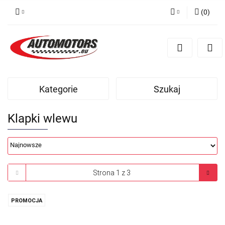
(
0
)
Zaloguj się
Zarejestruj się
Dodaj zgłoszenie
Kategorie
Szukaj
Klapki wlewu
PROMOCJA