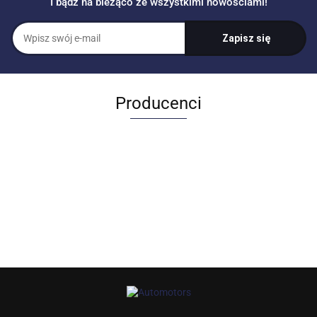
I bądź na bieżąco ze wszystkimi nowościami!
Producenci
Allegro_panel.ImageData