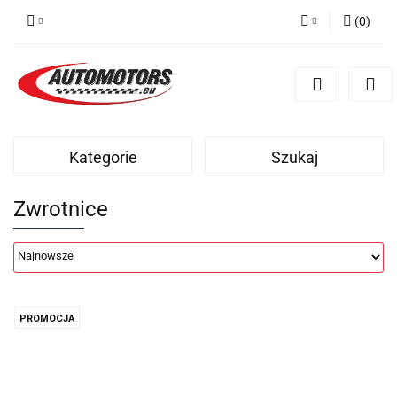
(
0
)
Zaloguj się
Zarejestruj się
Dodaj zgłoszenie
Kategorie
Szukaj
Zwrotnice
PROMOCJA