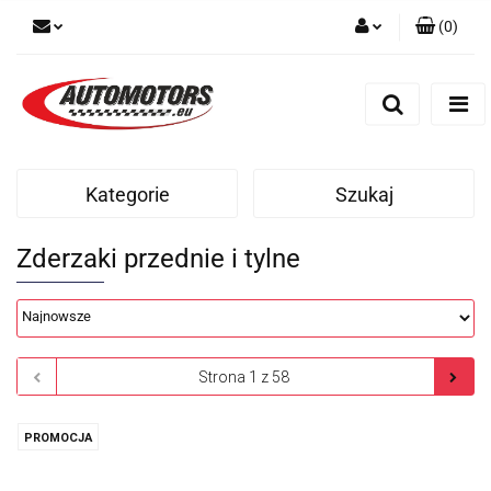
(
0
)
Zaloguj się
Zarejestruj się
Dodaj zgłoszenie
Kategorie
Szukaj
Zderzaki przednie i tylne
PROMOCJA