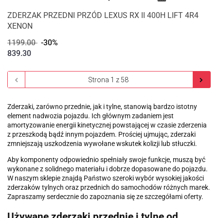
ZDERZAK PRZEDNI PRZÓD LEXUS RX II 400H LIFT 4R4
XENON
1199.00
-30%
839.30
Zderzaki, zarówno przednie, jak i tylne, stanowią bardzo istotny
element nadwozia pojazdu. Ich głównym zadaniem jest
amortyzowanie energii kinetycznej powstającej w czasie zderzenia
z przeszkodą bądź innym pojazdem. Prościej ujmując, zderzaki
zmniejszają uszkodzenia wywołane wskutek kolizji lub stłuczki.
Aby komponenty odpowiednio spełniały swoje funkcje, muszą być
wykonane z solidnego materiału i dobrze dopasowane do pojazdu.
W naszym sklepie znajdą Państwo szeroki wybór wysokiej jakości
zderzaków tylnych oraz przednich do samochodów różnych marek.
Zapraszamy serdecznie do zapoznania się ze szczegółami oferty.
Używane zderzaki przednie i tylne od