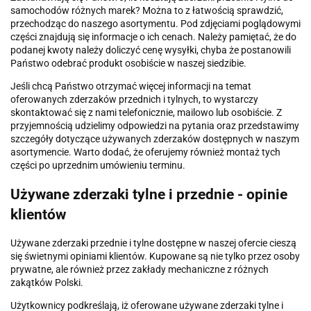
samochodów różnych marek? Można to z łatwością sprawdzić,
przechodząc do naszego asortymentu. Pod zdjęciami poglądowymi
części znajdują się informacje o ich cenach. Należy pamiętać, że do
podanej kwoty należy doliczyć cenę wysyłki, chyba że postanowili
Państwo odebrać produkt osobiście w naszej siedzibie.
Jeśli chcą Państwo otrzymać więcej informacji na temat
oferowanych zderzaków przednich i tylnych, to wystarczy
skontaktować się z nami telefonicznie, mailowo lub osobiście. Z
przyjemnością udzielimy odpowiedzi na pytania oraz przedstawimy
szczegóły dotyczące używanych zderzaków dostępnych w naszym
asortymencie. Warto dodać, że oferujemy również montaż tych
części po uprzednim umówieniu terminu.
Używane zderzaki tylne i przednie - opinie
klientów
Używane zderzaki przednie i tylne dostępne w naszej ofercie cieszą
się świetnymi opiniami klientów. Kupowane są nie tylko przez osoby
prywatne, ale również przez zakłady mechaniczne z różnych
zakątków Polski.
Użytkownicy podkreślają, iż oferowane używane zderzaki tylne i