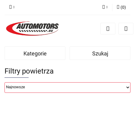
(
0
)
Zaloguj się
Zarejestruj się
Dodaj zgłoszenie
Kategorie
Szukaj
Filtry powietrza