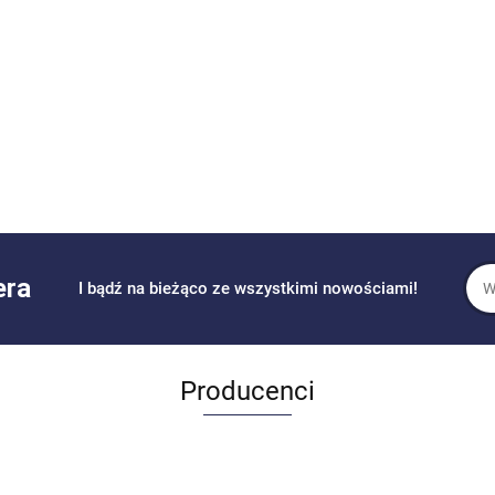
era
I bądź na bieżąco ze wszystkimi nowościami!
Producenci