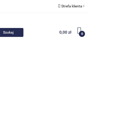
Strefa klienta
 akcesoria
Zaloguj się
Zarejestruj się
0,00 zł
0
Dodaj zgłoszenie
Nowości
Promocje