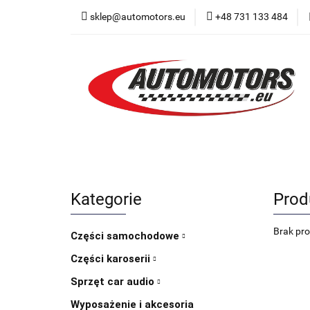
sklep@automotors.eu
+48 731 133 484
Części samochodo
Car audio
Now
Części samochodowe
Części karoserii
Kategorie
Prod
Brak pr
Części samochodowe
Części karoserii
Sprzęt car audio
Wyposażenie i akcesoria