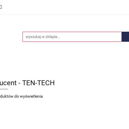
we
Części karoserii
Opony i felgi
Wyposażenie i
ości
Promocje
Opony i felgi
Wyposażenie i akcesoria
Car audio
ucent - TEN-TECH
oduktów do wyświetlenia