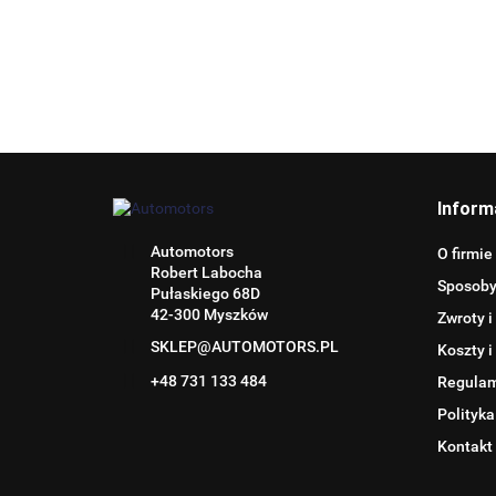
Inform
Automotors
O firmie
Robert Labocha
Sposoby
Pułaskiego 68D
42-300 Myszków
Zwroty i
SKLEP@AUTOMOTORS.PL
Koszty i
+48 731 133 484
Regula
Polityka
Kontakt