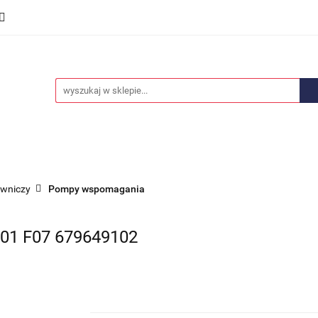
we
Części karoserii
Opony i felgi
Wyposażenie i
ości
Promocje
Opony i felgi
Wyposażenie i akcesoria
Car audio
owniczy
Pompy wspomagania
1 F07 679649102