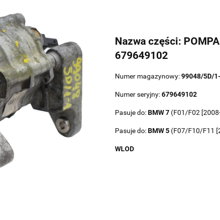
Nazwa części: POMP
679649102
Numer magazynowy:
99048/5D/1
Numer seryjny:
679649102
Pasuje do:
BMW
7
(F01/F02 [2008
Pasuje do:
BMW
5
(F07/F10/F11 [
WLOD