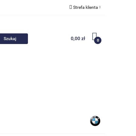
Strefa klienta
 akcesoria
Zaloguj się
Zarejestruj się
0,00 zł
0
Dodaj zgłoszenie
Nowości
Promocje