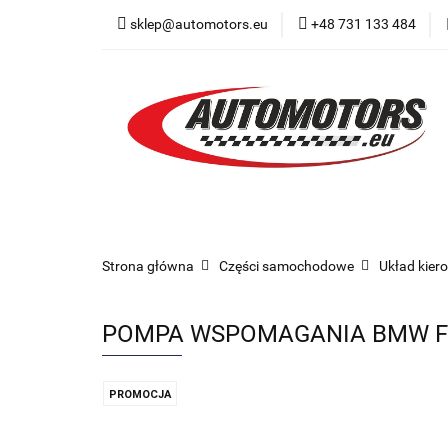
sklep@automotors.eu
+48 731 133 484
Części samochodo
Car audio
Now
Części samochodowe
Części karoserii
Strona główna
Części samochodowe
Układ kier
POMPA WSPOMAGANIA BMW F0
PROMOCJA