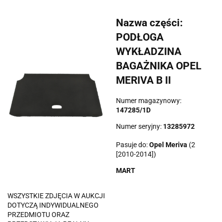
Nazwa części:
PODŁOGA
WYKŁADZINA
BAGAŻNIKA OPEL
MERIVA B II
Numer magazynowy:
147285/1D
Numer seryjny:
13285972
Pasuje do:
Opel
Meriva
(2
[2010-2014])
MART
WSZYSTKIE ZDJĘCIA W AUKCJI
DOTYCZĄ INDYWIDUALNEGO
PRZEDMIOTU ORAZ