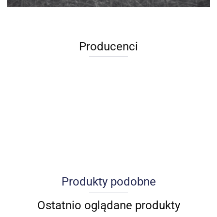
Producenci
Produkty podobne
Allegro_panel.ImageData
Ostatnio oglądane produkty