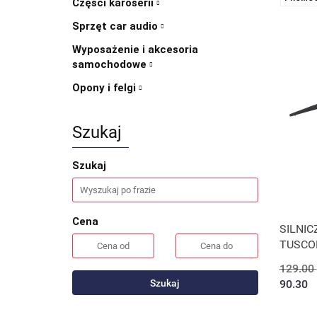
Części karoserii
Sprzęt car audio
Wyposażenie i akcesoria
samochodowe
Opony i felgi
Szukaj
Szukaj
Cena
SILNIC
TUSCO
129.00
90.30
Szukaj