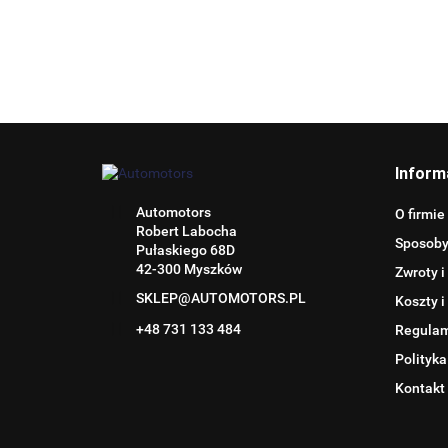
Inform
Automotors
O firmie
Robert Labocha
Sposoby
Pułaskiego 68D
42-300 Myszków
Zwroty i
SKLEP@AUTOMOTORS.PL
Koszty i
+48 731 133 484
Regula
Polityka
Kontakt