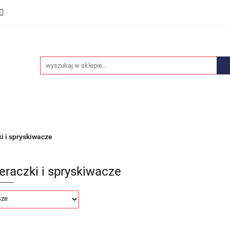
we
Części karoserii
Opony i felgi
Wyposażenie i
ości
Promocje
Opony i felgi
Wyposażenie i akcesoria
Car audio
i i spryskiwacze
eraczki i spryskiwacze