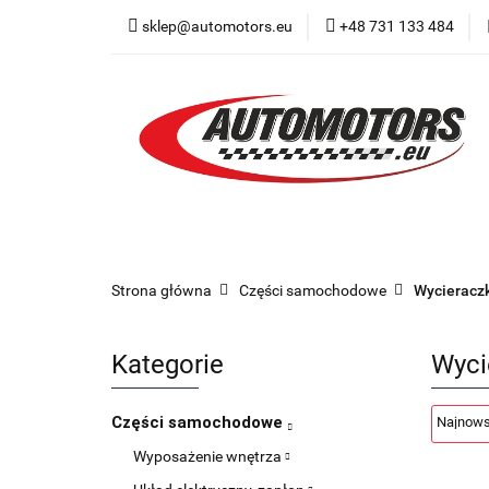
sklep@automotors.eu
+48 731 133 484
Części samochodo
Car audio
Now
Części samochodowe
Części karoserii
Strona główna
Części samochodowe
Wycieraczk
Kategorie
Wyci
Części samochodowe
Wyposażenie wnętrza