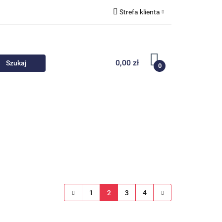
Strefa klienta
 akcesoria
Zaloguj się
Zarejestruj się
0,00 zł
0
Dodaj zgłoszenie
Nowości
Promocje
1
2
3
4