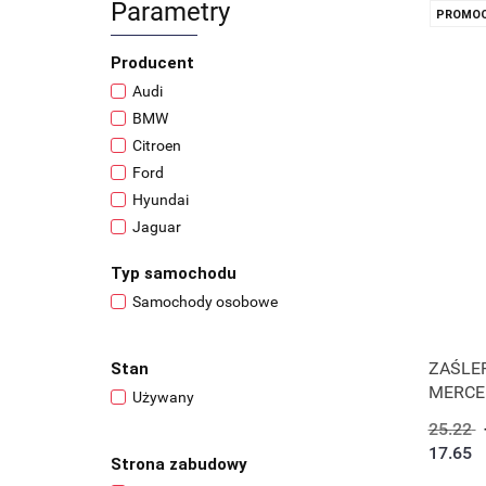
Parametry
PROMOC
Producent
Audi
BMW
Citroen
Ford
Hyundai
Jaguar
Land Rover
Typ samochodu
Mazda
Samochody osobowe
Mercedes-Benz
Mini
Mitsubishi
ZAŚLE
Stan
Nissan
MERCE
Używany
Smart
25.22
Toyota
17.65
Strona zabudowy
Volkswagen