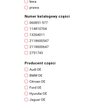
lewa
Volvo
prawa
Numer katalogowy części
060851-577
114810704
13264011
2118600547
2118600647
2751743
28646-JD000
Producent części
31360888
Audi OE
3B7955681
BMW OE
4L0955453
Citroen OE
5G0955448R
Ford OE
6934159
Hyundai OE
6R0955453E
Jaguar OE
7147047
Land Rover OE
7217792