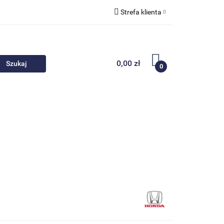
Strefa klienta
 akcesoria
Zaloguj się
Zarejestruj się
0,00 zł
0
Dodaj zgłoszenie
Nowości
Promocje