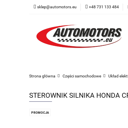
sklep@automotors.eu
+48 731 133 484
Części samochodo
Car audio
Now
Części samochodowe
Części karoserii
Strona główna
Części samochodowe
Układ elek
STEROWNIK SILNIKA HONDA CR
PROMOCJA