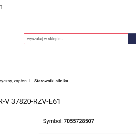
we
Części karoserii
Opony i felgi
Wyposażenie i
ości
Promocje
Opony i felgi
Wyposażenie i akcesoria
Car audio
tryczny, zapłon
Sterowniki silnika
-V 37820-RZV-E61
Symbol:
7055728507