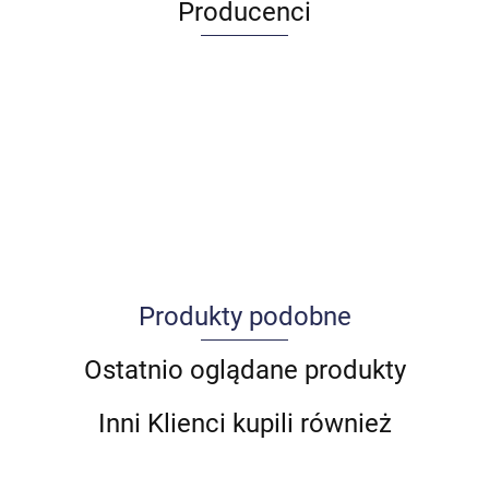
Producenci
Produkty podobne
Allegro_panel.ImageData
Ostatnio oglądane produkty
Inni Klienci kupili również