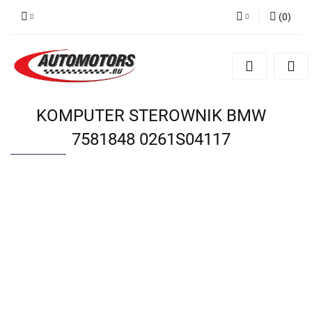
(
0
)
Zaloguj się
Zarejestruj się
Dodaj zgłoszenie
KOMPUTER STEROWNIK BMW
7581848 0261S04117