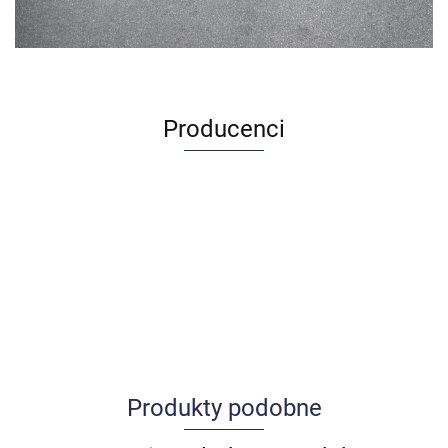
Producenci
Produkty podobne
Allegro_panel.ImageData