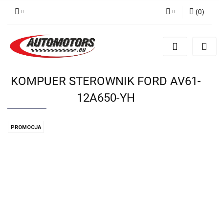
(
0
)
Zaloguj się
Zarejestruj się
Dodaj zgłoszenie
KOMPUER STEROWNIK FORD AV61-
12A650-YH
PROMOCJA