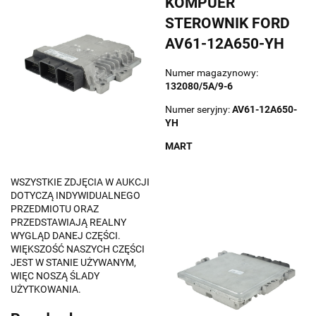
KOMPUER
STEROWNIK FORD
AV61-12A650-YH
Numer magazynowy:
132080/5A/9-6
Numer seryjny:
AV61-12A650-
YH
MART
WSZYSTKIE ZDJĘCIA W AUKCJI
DOTYCZĄ INDYWIDUALNEGO
PRZEDMIOTU ORAZ
PRZEDSTAWIAJĄ REALNY
WYGLĄD DANEJ CZĘŚCI.
WIĘKSZOŚĆ NASZYCH CZĘŚCI
JEST W STANIE UŻYWANYM,
WIĘC NOSZĄ ŚLADY
UŻYTKOWANIA.