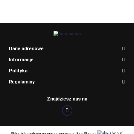
BLAUPUNKT
Dane adresowe
Informacje
Polityka
Regulaminy
Znajdziesz nas na
BOSCH
Sklep internetowy na oprogramowaniu Sky-Shop.pl