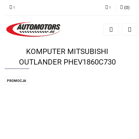
(
0
)
Zaloguj się
Zarejestruj się
Dodaj zgłoszenie
KOMPUTER MITSUBISHI
OUTLANDER PHEV1860C730
PROMOCJA