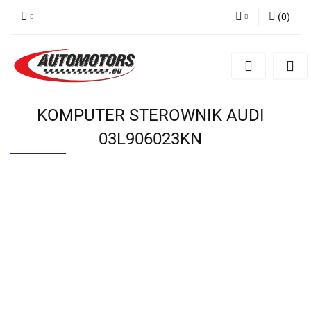
(
0
)
Zaloguj się
Zarejestruj się
Dodaj zgłoszenie
KOMPUTER STEROWNIK AUDI
03L906023KN