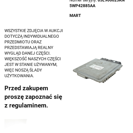
Numer seryjny:
03L906023KN
5WP42885AA
MART
WSZYSTKIE ZDJĘCIA W AUKCJI
DOTYCZĄ INDYWIDUALNEGO
PRZEDMIOTU ORAZ
PRZEDSTAWIAJĄ REALNY
WYGLĄD DANEJ CZĘŚCI.
WIĘKSZOŚĆ NASZYCH CZĘŚCI
JEST W STANIE UŻYWANYM,
WIĘC NOSZĄ ŚLADY
UŻYTKOWANIA.
Przed zakupem
proszę zapoznać się
z regulaminem.