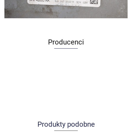
Producenci
Produkty podobne
Allegro_panel.ImageData