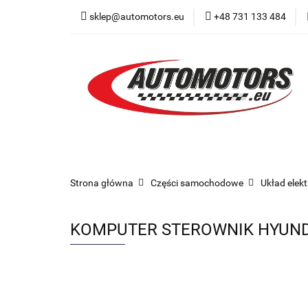
sklep@automotors.eu
+48 731 133 484
Części samochodo
Car audio
Now
Części samochodowe
Części karoserii
Strona główna
Części samochodowe
Układ elek
KOMPUTER STEROWNIK HYUNDAI