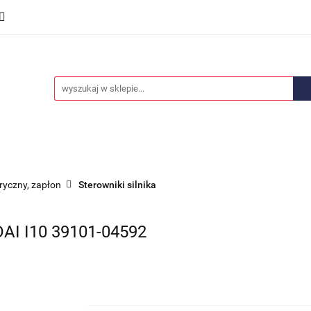
we
Części karoserii
Opony i felgi
Wyposażenie i
ości
Promocje
Opony i felgi
Wyposażenie i akcesoria
Car audio
tryczny, zapłon
Sterowniki silnika
 I10 39101-04592