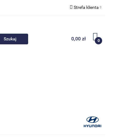
Strefa klienta
 akcesoria
Zaloguj się
Zarejestruj się
0,00 zł
0
Dodaj zgłoszenie
Nowości
Promocje